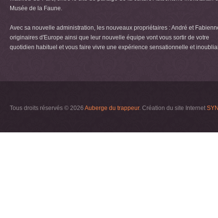
Musée de la Faune.
Avec sa nouvelle administration, les nouveaux propriétaires : André et Fabienn
originaires d'Europe ainsi que leur nouvelle équipe vont vous sortir de votre
quotidien habituel et vous faire vivre une expérience sensationnelle et inoublia
Tous droits réservés © 2026
Auberge du trappeur
. Création du site Internet
SYN