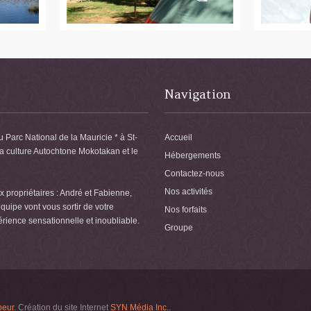
Navigation
u Parc National de la Mauricie * à St-
Accueil
la culture Autochtone Mokotakan et le
Hébergements
Contactez-nous
Nos activités
 propriétaires : André et Fabienne,
quipe vont vous sortir de votre
Nos forfaits
érience sensationnelle et inoubliable.
Groupe
peur
. Création du site Internet
SYN Média Inc.
.