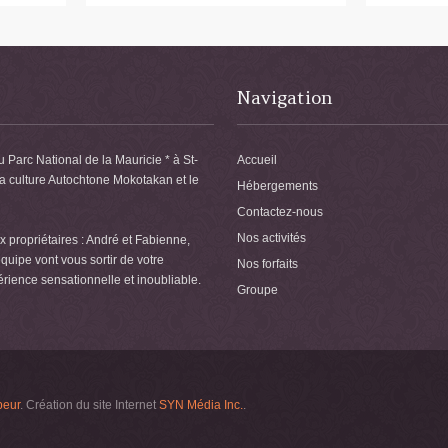
Navigation
u Parc National de la Mauricie * à St-
Accueil
la culture Autochtone Mokotakan et le
Hébergements
Contactez-nous
Nos activités
 propriétaires : André et Fabienne,
quipe vont vous sortir de votre
Nos forfaits
érience sensationnelle et inoubliable.
Groupe
peur
. Création du site Internet
SYN Média Inc.
.